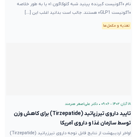
نام «آگونیست گیرنده پپتید شبه گلوکاگون ۱» یا به طور خلاصه
«آگونیست GLP1» هستند. جالب است بدانید اغلب این […]
تغذیه و مکمل‌ها
۱۸ آبان ۱۴۰۲ – ۰۹:۰۶
•
دکتر علی‌اصغر هنرمند
تایید داروی تیرزپاتید (Tirzepatide) برای کاهش وزن
توسط سازمان غذا و داروی آمریکا
اواخر اردیبهشت از نتایج قابل توجه داروی تیرزپاتید (Tirzepatide)