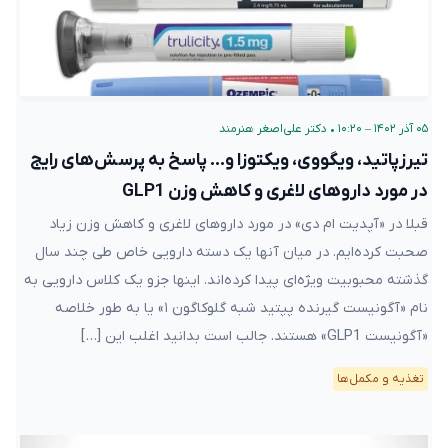
۰۵ آذر ۱۴۰۲ – ۱۰:۲۰
•
دکتر علی‌اصغر هنرمند
تیرزپاتید، ویگووی، ویکتوزا و… پاسخ به پرسش‌های رایج
در مورد داروهای لاغری و کاهش وزن GLP1
قبلا در «آپدیت ام دی» در مورد داروهای لاغری و کاهش وزن زیاد
صحبت کرده‌ایم. در میان آنها یک دسته دارویی خاص طی چند سال
گذشته محبوبیت ویژه‌ای پیدا کرده‌اند. اینها جزو یک کلاس دارویی به
نام «آگونیست گیرنده پپتید شبه گلوکاگون ۱» یا به طور خلاصه
«آگونیست GLP1» هستند. جالب است بدانید اغلب این […]
تغذیه و مکمل‌ها