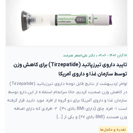
۱۸ آبان ۱۴۰۲ – ۰۹:۰۶
•
دکتر علی‌اصغر هنرمند
تایید داروی تیرزپاتید (Tirzepatide) برای کاهش وزن
توسط سازمان غذا و داروی آمریکا
اواخر اردیبهشت از نتایج قابل توجه داروی تیرزپاتید (Tirzepatide)
در کاهش وزن صحبت کردیم. حالا سرانجام استفاده از این دارو توسط
سازمان غذا و داروی آمریکا برای دو گروه از افراد مورد تایید قرار گرفته
است: ۱- افراد چاق (دارای BMI بالای ۳۰) ۲- افرادی که دارای اضافه
وزن هستند (BMI بالای ۲۷) و یکی از […]
تغذیه و مکمل‌ها