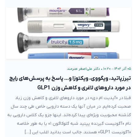
۰۵ آذر ۱۴۰۲ – ۱۰:۲۰
•
دکتر علی‌اصغر هنرمند
تیرزپاتید، ویگووی، ویکتوزا و… پاسخ به پرسش‌های رایج
در مورد داروهای لاغری و کاهش وزن GLP1
قبلا در «آپدیت ام دی» در مورد داروهای لاغری و کاهش وزن زیاد
صحبت کرده‌ایم. در میان آنها یک دسته دارویی خاص طی چند سال
گذشته محبوبیت ویژه‌ای پیدا کرده‌اند. اینها جزو یک کلاس دارویی به
نام «آگونیست گیرنده پپتید شبه گلوکاگون ۱» یا به طور خلاصه
«آگونیست GLP1» هستند. جالب است بدانید اغلب این […]