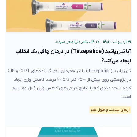
۳۱ اردیبهشت ۱۴۰۲ – ۱۴:۰۷
•
دکتر علی‌اصغر هنرمند
آیا تیرزپاتید (Tirzepatide) در درمان چاقی یک انقلاب
ایجاد می‌کند؟
تیرزپاتید (Tirzepatide) با اثر همزمان روی گیرنده‌های GLP1 و GIP،
در پژوهشی روی بیش از ۲۵۰۰ نفر تا ۲۲.۵ درصد کاهش وزن ایجاد
کرده است؛ عددی که با نتایج جراحی‌های کاهش وزن قابل مقایسه
است.
ارتقای سلامت و طول عمر