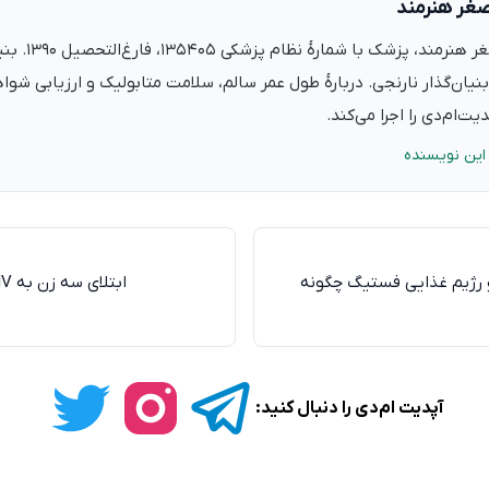
صغر هنرمند
دکتر علی‌اصغر ه
نیان‌گذار نارنجی. دربارهٔ طول عمر سالم، سلامت متابولیک و ارزیابی شو
ت‌ام‌دی را اجرا می‌کند.
این نویسنده
 رژیم غذایی فستیگ چگونه
ابتلای سه زن به HIV بعد از تزریقات زیبایی
آپدیت ام‌دی را دنبال کنید: