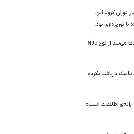
ر دوران کرونا این
ا نورپردازی بود.
این ماسک با نام RGB-clad Zephyr در سال ۲۰۲۱ با قیمت ۱۰۰ دلار به بازار ارائه شده و ادعا می‌شد از نوع N95
ده که شرکت ریزر اصلا گواهینامه‌ی N95 را برای این ماسک دریافت نکرده
ن شرکت را به ارائه‌ی اطلاعات اشتباه