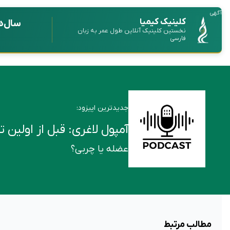
آگهی
کلینیک کیمیا
سال‌ه
نخستین کلینیک آنلاین طول عمر به زبان
فارسی
جدیدترین اپیزود:
آمپول لاغری: قبل از اولین تزریق این ۶ ن
عضله یا چربی؟
مطالب مرتبط