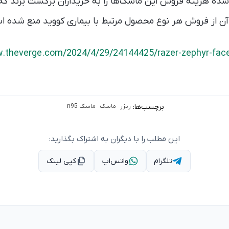
شده هزینه فروش این ماسک‌ها را به خریداران برگشت بزند که 
ر آن از فروش هر نوع محصول مرتبط با بیماری کووید منع شده ا
w.theverge.com/2024/4/29/24144425/razer-zephyr-face
برچسب‌ها:
ریزر
ماسک
ماسک n95
این مطلب را با دیگران به اشتراک بگذارید:
تلگرام
واتس‌اپ
کپی لینک