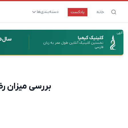
دسته‌بندی‌ها
خانه
پادکست
ارتقای سلامت و طول عمر
آگهی
اعصاب و روان
کلینیک کیمیا
سال‌ه
نخستین کلینیک آنلاین طول عمر به زبان
بیماری‌ها و پاتوژن‌ها
فارسی
تغذیه و مکمل‌ها
تکنولوژی و سلامت
دارو‌ها و واکسن‌ها
بررسی میزان رض
مادر و کودک
نگاهی به آینده
پزشکی مبتنی بر شواهد
متفرقه