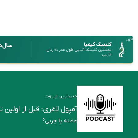
آگهی
کلینیک کیمیا
سال‌ه
نخستین کلینیک آنلاین طول عمر به زبان
فارسی
جدیدترین اپیزود:
آمپول لاغری: قبل از اولین تزریق این ۶ ن
عضله یا چربی؟