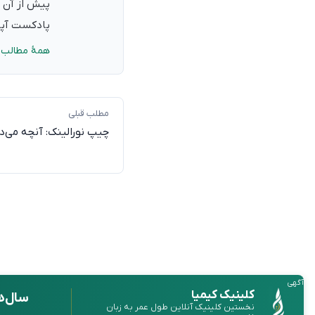
پیش از آن ب
پادکست آپدی
همهٔ مطالب 
مطلب قبلی
چیپ نورالینک: آنچه می‌دا
آگهی
کلینیک کیمیا
سال‌ه
نخستین کلینیک آنلاین طول عمر به زبان