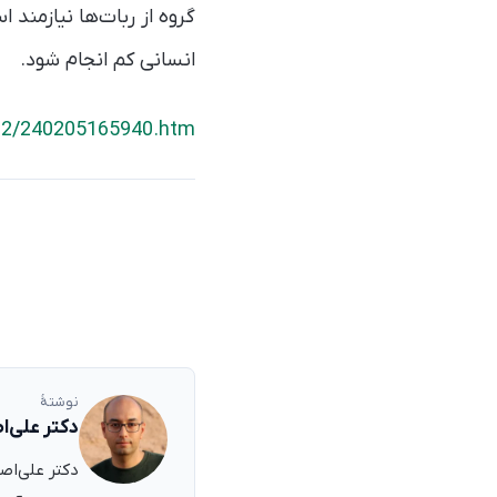
گروه از ربات‌ها نیازمند ا
انسانی کم انجام شود.
/02/240205165940.htm
نوشتهٔ
دکتر علی‌ا