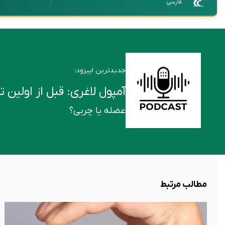
فارسی
جدیدترین اپیزود:
آمپول لاغری: قبل از اولین تزریق این ۶ ن
عضله یا چربی؟
مطالب مرتبط