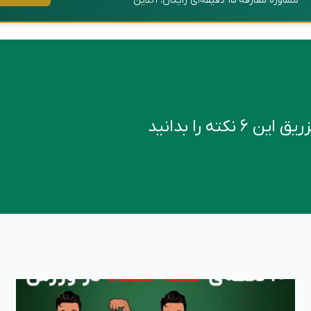
مشاورهٔ معارفهٔ ۱۵ دقیقه‌ای رایگان، آنلاین
کته را بدانید