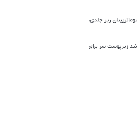
ی کننده خط اول برای سردرد خوشه‌ای شامل اکسیژن مکمل 100٪، سوماتریپتان زیر جلدی،
وئید زیرپوست سر برای