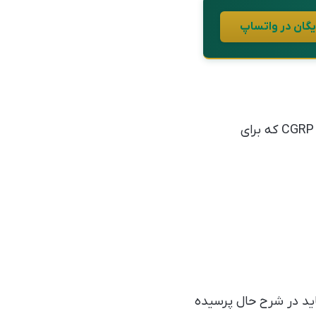
• Galcanezumab (مونوکلونال آنتی بادی مهار کننده پپتید وابسته به ژن کلسی تونین CGRP که برای
ید در شرح حال پرسیده