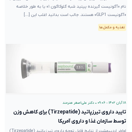
نام «آگونیست گیرنده پپتید شبه گلوکاگون ۱» یا به طور خلاصه
«آگونیست GLP1» هستند. جالب است بدانید اغلب این […]
تغذیه و مکمل‌ها
۱۸ آبان ۱۴۰۲ – ۰۹:۰۶
•
دکتر علی‌اصغر هنرمند
تایید داروی تیرزپاتید (Tirzepatide) برای کاهش وزن
توسط سازمان غذا و داروی آمریکا
اواخر اردیبهشت از نتایج قابل توجه داروی تیرزپاتید (Tirzepatide)