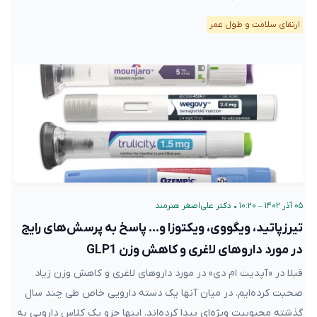
ارتقای سلامت و طول عمر
۰۵ آذر ۱۴۰۲ – ۱۰:۲۰
•
دکتر علی‌اصغر هنرمند
تیرزپاتید، ویگووی، ویکتوزا و… پاسخ به پرسش‌های رایج
در مورد داروهای لاغری و کاهش وزن GLP1
قبلا در «آپدیت ام دی» در مورد داروهای لاغری و کاهش وزن زیاد
صحبت کرده‌ایم. در میان آنها یک دسته دارویی خاص طی چند سال
گذشته محبوبیت ویژه‌ای پیدا کرده‌اند. اینها جزو یک کلاس دارویی به