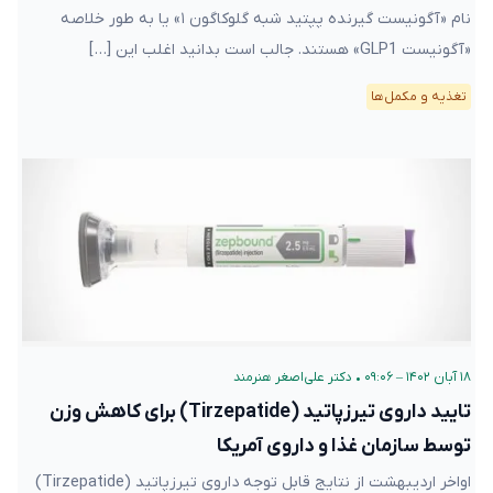
نام «آگونیست گیرنده پپتید شبه گلوکاگون ۱» یا به طور خلاصه
«آگونیست GLP1» هستند. جالب است بدانید اغلب این […]
تغذیه و مکمل‌ها
۱۸ آبان ۱۴۰۲ – ۰۹:۰۶
•
دکتر علی‌اصغر هنرمند
تایید داروی تیرزپاتید (Tirzepatide) برای کاهش وزن
توسط سازمان غذا و داروی آمریکا
اواخر اردیبهشت از نتایج قابل توجه داروی تیرزپاتید (Tirzepatide)