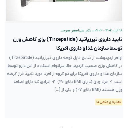
۱۸ آبان ۱۴۰۲ – ۰۹:۰۶
•
دکتر علی‌اصغر هنرمند
تایید داروی تیرزپاتید (Tirzepatide) برای کاهش وزن
توسط سازمان غذا و داروی آمریکا
اواخر اردیبهشت از نتایج قابل توجه داروی تیرزپاتید (Tirzepatide)
در کاهش وزن صحبت کردیم. حالا سرانجام استفاده از این دارو توسط
سازمان غذا و داروی آمریکا برای دو گروه از افراد مورد تایید قرار گرفته
است: ۱- افراد چاق (دارای BMI بالای ۳۰) ۲- افرادی که دارای اضافه
وزن هستند (BMI بالای ۲۷) و یکی از […]
تغذیه و مکمل‌ها