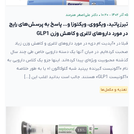
۰۵ آذر ۱۴۰۲ – ۱۰:۲۰
•
دکتر علی‌اصغر هنرمند
تیرزپاتید، ویگووی، ویکتوزا و… پاسخ به پرسش‌های رایج
در مورد داروهای لاغری و کاهش وزن GLP1
قبلا در «آپدیت ام دی» در مورد داروهای لاغری و کاهش وزن زیاد
صحبت کرده‌ایم. در میان آنها یک دسته دارویی خاص طی چند سال
گذشته محبوبیت ویژه‌ای پیدا کرده‌اند. اینها جزو یک کلاس دارویی به
نام «آگونیست گیرنده پپتید شبه گلوکاگون ۱» یا به طور خلاصه
«آگونیست GLP1» هستند. جالب است بدانید اغلب این […]
تغذیه و مکمل‌ها