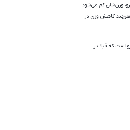
ریج و طی ۱۵ ماه پس از شروع دارو، وزن‌شان کم می‌شود
 کاهش وزن خواهد بود. هرچند کاهش وزن در
انند تیرزپاتید و مونجارو است که قبلا در