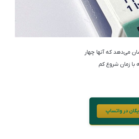
هش تازه روی مصرف کنندگان داروی کاهش وزن ویگووی (wegovy) نشان می‌دهد که آنها چهار
دشان را در مقایسه با زمان شروع کم