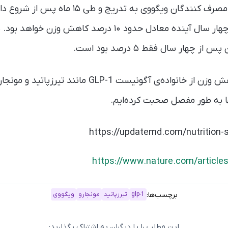
این پژوهش نشان داده مصرف کنندگان ویگووی به تد
و این در اغلب افراد طی چهار سال آینده معادل حدود ۱۰ درصد
چهار سال فقط ۵ درصد بود است.
ویگووی جزو داروهای کاهش وزن از خانواده‌ی آگونیست GLP-1 م
ا به طور مفصل صحبت کرده‌ایم.
https://updatemd.com/nutrition
https://www.nature.com/article
برچسب‌ها:
glp-1
تیرزپاتید
مونجارو
ویگووی
این مطلب را با دیگران به اشتراک بگذارید: