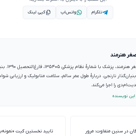
تلگرام
واتس‌اپ
کپی لینک
صغر هنرمند
دکتر علی‌اصغر ه
نیان‌گذار نارنجی. دربارهٔ طول عمر سالم، سلامت متابولیک و ارزیابی شو
ت‌ام‌دی را اجرا می‌کند.
این نویسنده
ان در سنین متفاوت: مرور
تایید نخستین کیت «نمونه‌