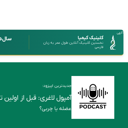
آگهی
کلینیک کیمیا
سال‌ه
نخستین کلینیک آنلاین طول عمر به زبان
فارسی
جدیدترین اپیزود:
آمپول لاغری: قبل از اولین تزریق این ۶ ن
عضله یا چربی؟