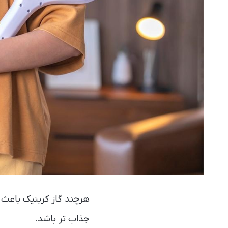
هرچند گاز کربنیک باعث 
جذاب تر باشد.