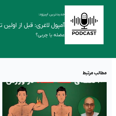
جدیدترین اپیزود:
آمپول لاغری: قبل از اولین تزریق این ۶ ن
عضله یا چربی؟
مطالب مرتبط