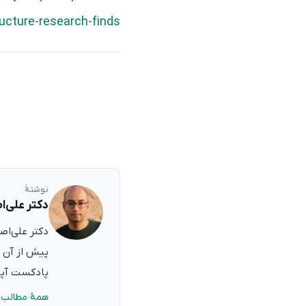
ructure-research-finds
نوشتهٔ
دکتر علی‌ا
پیش از آن ب
پادکست آپدی
همهٔ مطالب 