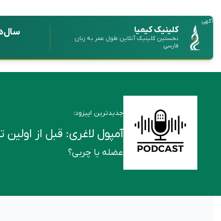
آگهی
کلینیک کیمیا
سال‌ه
نخستین کلینیک آنلاین طول عمر به زبان
فارسی
جدیدترین اپیزود:
آمپول لاغری: قبل از اولین تزریق این ۶ ن
عضله یا چربی؟