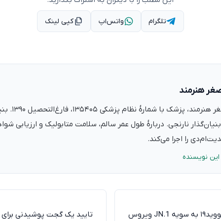
این مطلب را با دیگران به اشتراک بگذارید:
تلگرام
واتس‌اپ
کپی لینک
صغر هنرمند
دکتر علی‌اصغر ه
نیان‌گذار نارنجی. دربارهٔ طول عمر سالم، سلامت متابولیک و ارزیابی شو
ت‌ام‌دی را اجرا می‌کند.
این نویسنده
ابتلای ۸۶ درصد بیماران کووید۱۹ به سویه JN.1 ویروس
تایید یک گجت پوشیدنی برای 