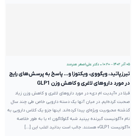
۰۵ آذر ۱۴۰۲ – ۱۰:۲۰
•
دکتر علی‌اصغر هنرمند
تیرزپاتید، ویگووی، ویکتوزا و… پاسخ به پرسش‌های رایج
در مورد داروهای لاغری و کاهش وزن GLP1
قبلا در «آپدیت ام دی» در مورد داروهای لاغری و کاهش وزن زیاد
صحبت کرده‌ایم. در میان آنها یک دسته دارویی خاص طی چند سال
گذشته محبوبیت ویژه‌ای پیدا کرده‌اند. اینها جزو یک کلاس دارویی به
نام «آگونیست گیرنده پپتید شبه گلوکاگون ۱» یا به طور خلاصه
«آگونیست GLP1» هستند. جالب است بدانید اغلب این […]