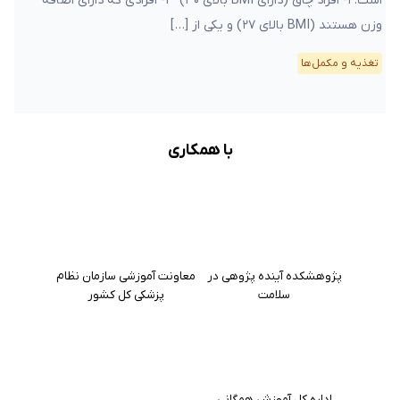
است: ۱- افراد چاق (دارای BMI بالای ۳۰) ۲- افرادی که دارای اضافه
وزن هستند (BMI بالای ۲۷) و یکی از […]
تغذیه و مکمل‌ها
با همکاری
پژوهشکده آینده پژوهی در
معاونت آموزشی سازمان نظام
سلامت
پزشکی کل کشور
اداره کل آموزش همگانی