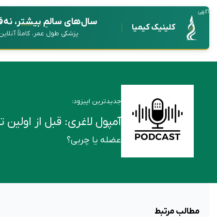
آگهی
سال‌های سالمِ
بیشتر
، نه 
کلینیک کیمیا
پزشکی طول عمر، کاملاً آنلای
جدیدترین اپیزود:
آمپول لاغری: قبل از اولین تزریق این ۶ ن
عضله یا چربی؟
مطالب مرتبط