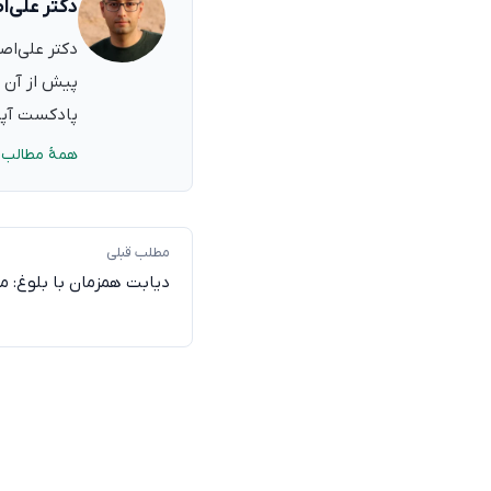
دکتر علی‌ا
پیش از آن ب
پادکست آپدی
همهٔ مطالب 
مطلب قبلی
دیابت همزمان با بلوغ: م