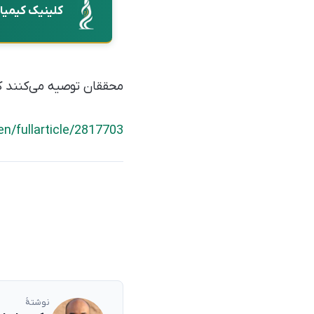
کلینیک کیمیا
محققان توصیه می‌کنند ک
n/fullarticle/2817703
نوشتهٔ