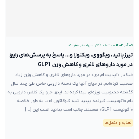
۰۵ آذر ۱۴۰۲ – ۱۰:۲۰
•
دکتر علی‌اصغر هنرمند
تیرزپاتید، ویگووی، ویکتوزا و… پاسخ به پرسش‌های رایج
در مورد داروهای لاغری و کاهش وزن GLP1
قبلا در «آپدیت ام دی» در مورد داروهای لاغری و کاهش وزن زیاد
صحبت کرده‌ایم. در میان آنها یک دسته دارویی خاص طی چند سال
گذشته محبوبیت ویژه‌ای پیدا کرده‌اند. اینها جزو یک کلاس دارویی به
نام «آگونیست گیرنده پپتید شبه گلوکاگون ۱» یا به طور خلاصه
«آگونیست GLP1» هستند. جالب است بدانید اغلب این […]
تغذیه و مکمل‌ها