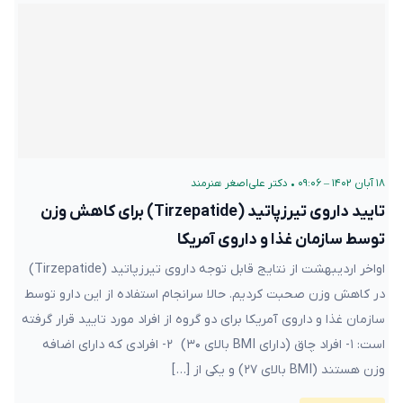
۱۸ آبان ۱۴۰۲ – ۰۹:۰۶
•
دکتر علی‌اصغر هنرمند
تایید داروی تیرزپاتید (Tirzepatide) برای کاهش وزن
توسط سازمان غذا و داروی آمریکا
اواخر اردیبهشت از نتایج قابل توجه داروی تیرزپاتید (Tirzepatide)
در کاهش وزن صحبت کردیم. حالا سرانجام استفاده از این دارو توسط
سازمان غذا و داروی آمریکا برای دو گروه از افراد مورد تایید قرار گرفته
است: ۱- افراد چاق (دارای BMI بالای ۳۰) ۲- افرادی که دارای اضافه
وزن هستند (BMI بالای ۲۷) و یکی از […]