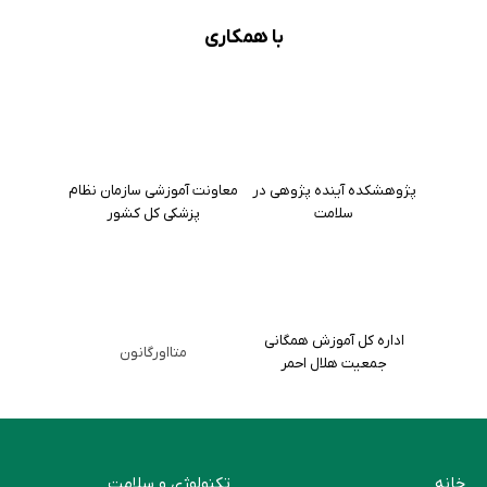
با همکاری
پژوهشکده آینده پژوهی در
معاونت آموزشی سازمان نظام
سلامت
پزشکی کل کشور
اداره کل آموزش همگانی
متااورگانون
جمعیت هلال احمر
خانه
تکنولوژی و سلامت