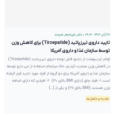
۱۸ آبان ۱۴۰۲ – ۰۹:۰۶
•
دکتر علی‌اصغر هنرمند
تایید داروی تیرزپاتید (Tirzepatide) برای کاهش وزن
توسط سازمان غذا و داروی آمریکا
اواخر اردیبهشت از نتایج قابل توجه داروی تیرزپاتید (Tirzepatide)
در کاهش وزن صحبت کردیم. حالا سرانجام استفاده از این دارو توسط
سازمان غذا و داروی آمریکا برای دو گروه از افراد مورد تایید قرار گرفته
است: ۱- افراد چاق (دارای BMI بالای ۳۰) ۲- افرادی که دارای اضافه
وزن هستند (BMI بالای ۲۷) و یکی از […]
تغذیه و مکمل‌ها