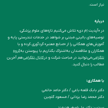
نیاز است.
درباره
در «آپدیت اِم دی» تلاش می‌کنیم تازه‌های علوم پزشکی،
توصیه‌های بالینی مبتنی بر شواهد در خدمات تندرستی پایه و
آموزش‌های همگانی را از «منابع معتبر» گردآوری کرده و با
همکاران و علاقمندان به‌اشتراک بگذاریم.با پیوستن به
گروه
تلگرامی
می‌توانید در مباحث شرکت و در
کانال تلگرامی
هم آخرین
مطالب را دنبال کنید.
با همکاری:
دکتر بابک قلعه‌ باغی / دکتر حامد حاتمی
دکتر محمد رضا یزدانی / مسعود گلچین
سردبیر: دکتر علی‌اصغر هنرمند