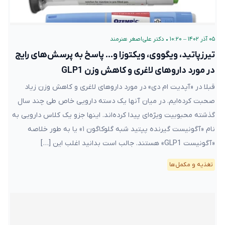
۰۵ آذر ۱۴۰۲ – ۱۰:۲۰
•
دکتر علی‌اصغر هنرمند
تیرزپاتید، ویگووی، ویکتوزا و… پاسخ به پرسش‌های رایج
در مورد داروهای لاغری و کاهش وزن GLP1
قبلا در «آپدیت ام دی» در مورد داروهای لاغری و کاهش وزن زیاد
صحبت کرده‌ایم. در میان آنها یک دسته دارویی خاص طی چند سال
گذشته محبوبیت ویژه‌ای پیدا کرده‌اند. اینها جزو یک کلاس دارویی به
نام «آگونیست گیرنده پپتید شبه گلوکاگون ۱» یا به طور خلاصه
«آگونیست GLP1» هستند. جالب است بدانید اغلب این […]
تغذیه و مکمل‌ها