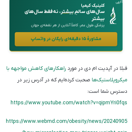
آگهی
کلینیک کیمیا
سال‌های سالمِ
بیشتر
، نه فقط سال‌های
بیشتر
پزشکی طول عمر، کاملاً آنلاین از هر نقطه‌ی جهان
مشاورهٔ ۱۵ دقیقه‌ای رایگان در واتساپ
قبلا در آپدیت ام دی در مورد
راهکارهای کاهش مواجهه با
میکروپلاستیک‌ها
صحبت کرده‌ایم که در آدرس زیر در
دسترس شما است:
https://www.youtube.com/watch?v=qipmYri0fqs
https://www.webmd.com/obesity/news/20240905