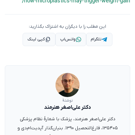
/how-microplastics-may-trigger-weight-gain
این مطلب را با دیگران به اشتراک بگذارید:
تلگرام
واتس‌اپ
کپی لینک
نوشتهٔ
دکتر علی‌اصغر هنرمند
دکتر علی‌اصغر هنرمند، پزشک با شمارهٔ نظام پزشکی
۱۳۵۴۰۵، فارغ‌التحصیل ۱۳۹۰. بنیان‌گذار آپدیت‌ام‌دی و