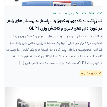
۰۵ آذر ۱۴۰۲ – ۱۰:۲۰
•
دکتر علی‌اصغر هنرمند
تیرزپاتید، ویگووی، ویکتوزا و… پاسخ به پرسش‌های رایج
در مورد داروهای لاغری و کاهش وزن GLP1
قبلا در «آپدیت ام دی» در مورد داروهای لاغری و کاهش وزن زیاد
صحبت کرده‌ایم. در میان آنها یک دسته دارویی خاص طی چند سال
گذشته محبوبیت ویژه‌ای پیدا کرده‌اند. اینها جزو یک کلاس دارویی به
نام «آگونیست گیرنده پپتید شبه گلوکاگون ۱» یا به طور خلاصه
«آگونیست GLP1» هستند. جالب است بدانید اغلب این […]
تغذیه و مکمل‌ها