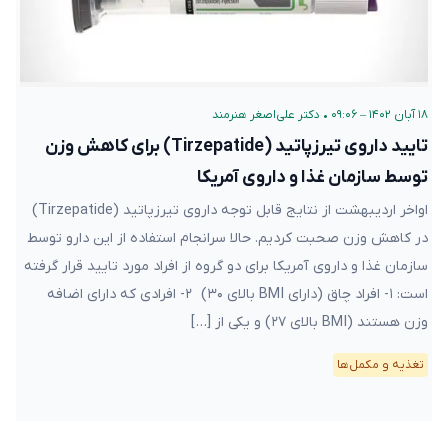
۱۸ آبان ۱۴۰۲ – ۰۹:۰۶
•
دکتر علی‌اصغر هنرمند
تایید داروی تیرزپاتید (Tirzepatide) برای کاهش وزن
توسط سازمان غذا و داروی آمریکا
اواخر اردیبهشت از نتایج قابل توجه داروی تیرزپاتید (Tirzepatide)
در کاهش وزن صحبت کردیم. حالا سرانجام استفاده از این دارو توسط
سازمان غذا و داروی آمریکا برای دو گروه از افراد مورد تایید قرار گرفته
است: ۱- افراد چاق (دارای BMI بالای ۳۰) ۲- افرادی که دارای اضافه
وزن هستند (BMI بالای ۲۷) و یکی از […]
تغذیه و مکمل‌ها