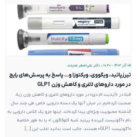
۰۵ آذر ۱۴۰۲ – ۱۰:۲۰
•
دکتر علی‌اصغر هنرمند
تیرزپاتید، ویگووی، ویکتوزا و… پاسخ به پرسش‌های رایج
در مورد داروهای لاغری و کاهش وزن GLP1
قبلا در «آپدیت ام دی» در مورد داروهای لاغری و کاهش وزن زیاد
صحبت کرده‌ایم. در میان آنها یک دسته دارویی خاص طی چند سال
گذشته محبوبیت ویژه‌ای پیدا کرده‌اند. اینها جزو یک کلاس دارویی به
نام «آگونیست گیرنده پپتید شبه گلوکاگون ۱» یا به طور خلاصه
«آگونیست GLP1» هستند. جالب است بدانید اغلب این […]