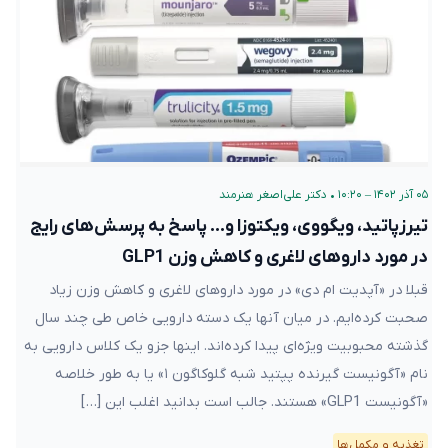
۰۵ آذر ۱۴۰۲ – ۱۰:۲۰
•
دکتر علی‌اصغر هنرمند
تیرزپاتید، ویگووی، ویکتوزا و… پاسخ به پرسش‌های رایج
در مورد داروهای لاغری و کاهش وزن GLP1
قبلا در «آپدیت ام دی» در مورد داروهای لاغری و کاهش وزن زیاد
صحبت کرده‌ایم. در میان آنها یک دسته دارویی خاص طی چند سال
گذشته محبوبیت ویژه‌ای پیدا کرده‌اند. اینها جزو یک کلاس دارویی به
نام «آگونیست گیرنده پپتید شبه گلوکاگون ۱» یا به طور خلاصه
«آگونیست GLP1» هستند. جالب است بدانید اغلب این […]
تغذیه و مکمل‌ها