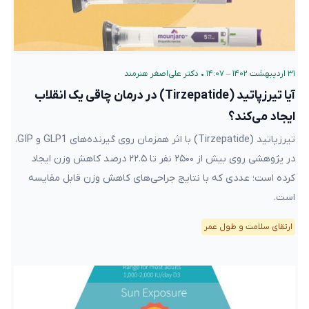
۳۱ اردیبهشت ۱۴۰۲ – ۱۴:۰۷
•
دکتر علی‌اصغر هنرمند
آیا تیرزپاتید (Tirzepatide) در درمان چاقی یک انقلاب
ایجاد می‌کند؟
تیرزپاتید (Tirzepatide) با اثر همزمان روی گیرنده‌های GLP1 و GIP،
در پژوهشی روی بیش از ۲۵۰۰ نفر تا ۲۲.۵ درصد کاهش وزن ایجاد
کرده است؛ عددی که با نتایج جراحی‌های کاهش وزن قابل مقایسه
است.
ارتقای سلامت و طول عمر