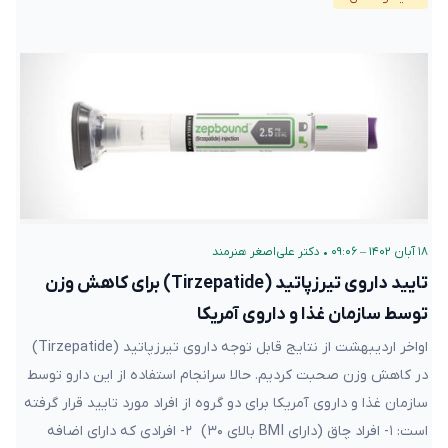
۱۸ آبان ۱۴۰۲ – ۰۹:۰۶
•
دکتر علی‌اصغر هنرمند
تایید داروی تیرزپاتید (Tirzepatide) برای کاهش وزن
توسط سازمان غذا و داروی آمریکا
اواخر اردیبهشت از نتایج قابل توجه داروی تیرزپاتید (Tirzepatide)
در کاهش وزن صحبت کردیم. حالا سرانجام استفاده از این دارو توسط
سازمان غذا و داروی آمریکا برای دو گروه از افراد مورد تایید قرار گرفته
است: ۱- افراد چاق (دارای BMI بالای ۳۰) ۲- افرادی که دارای اضافه