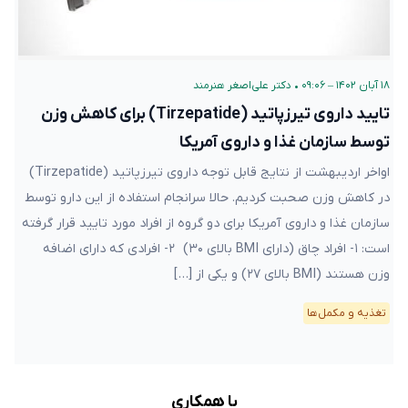
۱۸ آبان ۱۴۰۲ – ۰۹:۰۶
•
دکتر علی‌اصغر هنرمند
تایید داروی تیرزپاتید (Tirzepatide) برای کاهش وزن
توسط سازمان غذا و داروی آمریکا
اواخر اردیبهشت از نتایج قابل توجه داروی تیرزپاتید (Tirzepatide)
در کاهش وزن صحبت کردیم. حالا سرانجام استفاده از این دارو توسط
سازمان غذا و داروی آمریکا برای دو گروه از افراد مورد تایید قرار گرفته
است: ۱- افراد چاق (دارای BMI بالای ۳۰) ۲- افرادی که دارای اضافه
وزن هستند (BMI بالای ۲۷) و یکی از […]
تغذیه و مکمل‌ها
با همکاری