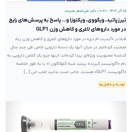
۰۵ آذر ۱۴۰۲ – ۱۰:۲۰
•
دکتر علی‌اصغر هنرمند
تیرزپاتید، ویگووی، ویکتوزا و… پاسخ به پرسش‌های رایج
در مورد داروهای لاغری و کاهش وزن GLP1
قبلا در «آپدیت ام دی» در مورد داروهای لاغری و کاهش وزن زیاد
صحبت کرده‌ایم. در میان آنها یک دسته دارویی خاص طی چند سال
گذشته محبوبیت ویژه‌ای پیدا کرده‌اند. اینها جزو یک کلاس دارویی به
نام «آگونیست گیرنده پپتید شبه گلوکاگون ۱» یا به طور خلاصه
«آگونیست GLP1» هستند. جالب است بدانید اغلب این […]
تغذیه و مکمل‌ها