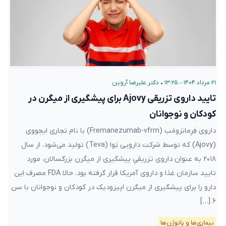
۲۱ مرداد ۱۴۰۴ – ۱۳:۲۵
•
دکتر علیرضا آروین
تایید داروی تزریقی Ajovy برای پیشگیری‌ از میگرن در
کودکان و نوجوانان
داروی فِرِمانزومَب (Fremanezumab-vfrm) با نام تجاری ایجووی
(Ajovy) که توسط شرکت دارویی تِوا (Teva) تولید می‌شود، از سال
۲۰۱۸ به عنوان داروی تزریقیِ پیشگیری‌ از میگرن بزرگسالان، مورد
تایید سازمان غذا و داروی آمریکا قرار گرفته بود. حالا FDA مصرف این
دارو را برای پیشگیری از میگرن اپیزودیک در کودکان و نوجوانان با سن
۶ […]
بیماری‌ها و پاتوژن‌ها