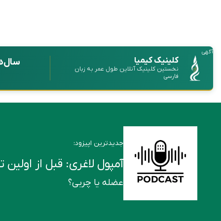
آگهی
کلینیک کیمیا
سال‌ه
نخستین کلینیک آنلاین طول عمر به زبان
فارسی
جدیدترین اپیزود:
آمپول لاغری: قبل از اولین تزریق این ۶ ن
عضله یا چربی؟