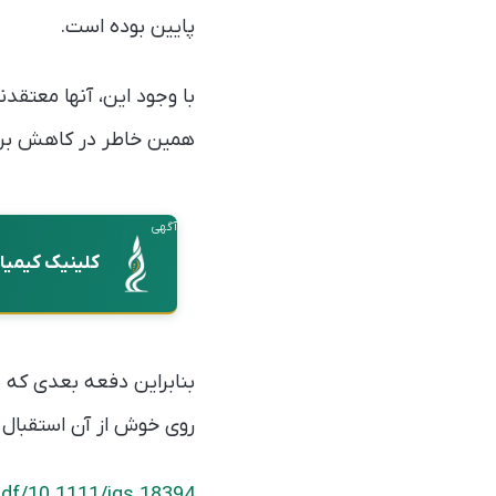
پایین بوده است.
با وجود این، آنها معتقدن
همین خاطر در کاهش برو
آگهی
کلینیک کیمیا
بنابراین دفعه بعدی که پد
روی خوش از آن استقبال 
epdf/10.1111/jgs.18394