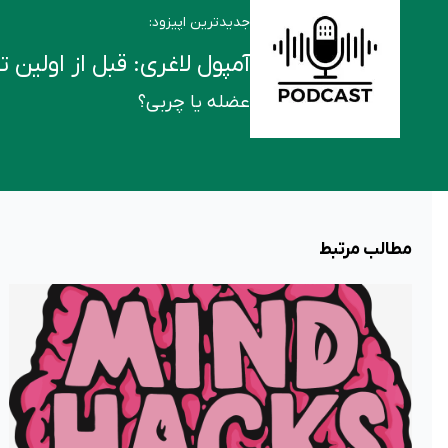
جدیدترین اپیزود:
آمپول لاغری: قبل از اولین تزریق این ۶ ن
عضله یا چربی؟
مطالب مرتبط