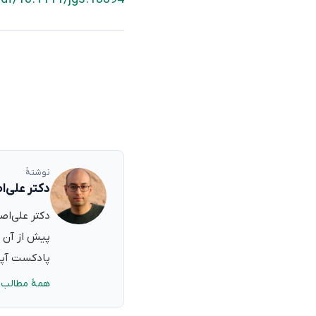
نوشتهٔ
دکتر علی‌ا
پیش از آن ب
پادکست آپدی
همهٔ مطالب 