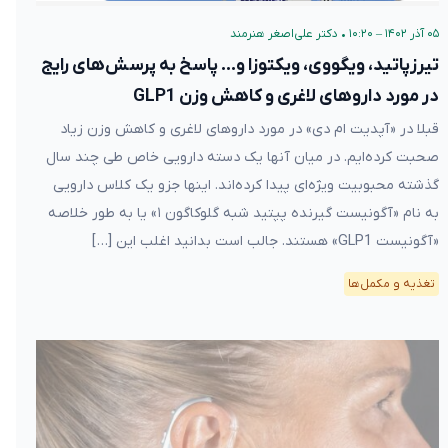
۰۵ آذر ۱۴۰۲ – ۱۰:۲۰
•
دکتر علی‌اصغر هنرمند
تیرزپاتید، ویگووی، ویکتوزا و… پاسخ به پرسش‌های رایج
در مورد داروهای لاغری و کاهش وزن GLP1
قبلا در «آپدیت ام دی» در مورد داروهای لاغری و کاهش وزن زیاد
صحبت کرده‌ایم. در میان آنها یک دسته دارویی خاص طی چند سال
گذشته محبوبیت ویژه‌ای پیدا کرده‌اند. اینها جزو یک کلاس دارویی
به نام «آگونیست گیرنده پپتید شبه گلوکاگون ۱» یا به طور خلاصه
«آگونیست GLP1» هستند. جالب است بدانید اغلب این […]
تغذیه و مکمل‌ها