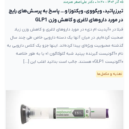
۰۵ آذر ۱۴۰۲ – ۱۰:۲۰
•
دکتر علی‌اصغر هنرمند
تیرزپاتید، ویگووی، ویکتوزا و… پاسخ به پرسش‌های رایج
در مورد داروهای لاغری و کاهش وزن GLP1
قبلا در «آپدیت ام دی» در مورد داروهای لاغری و کاهش وزن زیاد
صحبت کرده‌ایم. در میان آنها یک دسته دارویی خاص طی چند سال
گذشته محبوبیت ویژه‌ای پیدا کرده‌اند. اینها جزو یک کلاس دارویی به
نام «آگونیست گیرنده پپتید شبه گلوکاگون ۱» یا به طور خلاصه
«آگونیست GLP1» هستند. جالب است بدانید اغلب این […]
تغذیه و مکمل‌ها