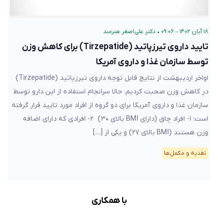
۱۸ آبان ۱۴۰۲ – ۰۹:۰۶
•
دکتر علی‌اصغر هنرمند
تایید داروی تیرزپاتید (Tirzepatide) برای کاهش وزن
توسط سازمان غذا و داروی آمریکا
اواخر اردیبهشت از نتایج قابل توجه داروی تیرزپاتید (Tirzepatide)
در کاهش وزن صحبت کردیم. حالا سرانجام استفاده از این دارو توسط
سازمان غذا و داروی آمریکا برای دو گروه از افراد مورد تایید قرار گرفته
است: ۱- افراد چاق (دارای BMI بالای ۳۰) ۲- افرادی که دارای اضافه
وزن هستند (BMI بالای ۲۷) و یکی از […]
تغذیه و مکمل‌ها
با همکاری