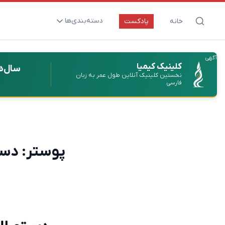
دسته‌بندی‌ها
خانه
پادکست
ارتقای سلامت و طول عمر
آگهی
اعصاب و روان
کلینیک کیمیا
سال‌ه
نخستین کلینیک آنلاین طول عمر به زبان
بیماری‌ها و پاتوژن‌ها
فارسی
تغذیه و مکمل‌ها
تکنولوژی و سلامت
دارو‌ها و واکسن‌ها
پوستر: دست
مادر و کودک
نگاهی به آینده
پزشکی مبتنی بر شواهد
متفرقه