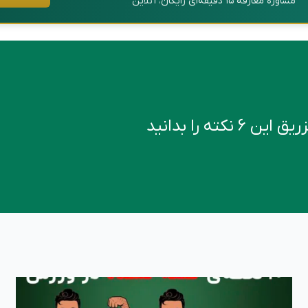
مشاورهٔ معارفهٔ ۱۵ دقیقه‌ای رایگان، آنلاین
کته را بدانید