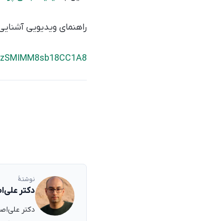
راهنمای ویدیویی آشنایی
si=zSMIMM8sb18CC1A8
نوشتهٔ
دکتر علی‌ا