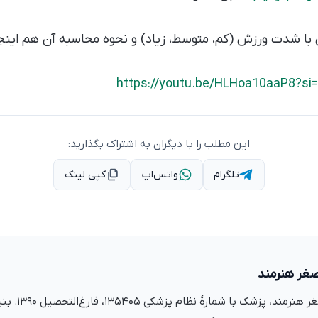
 با شدت ورزش (کم، متوسط، زیاد) و نحوه محاسبه آن هم این
https://youtu.be/HLHoa10aaP8?
این مطلب را با دیگران به اشتراک بگذارید:
تلگرام
واتس‌اپ
کپی لینک
صغر هنرمند
دکتر علی‌اصغر ه