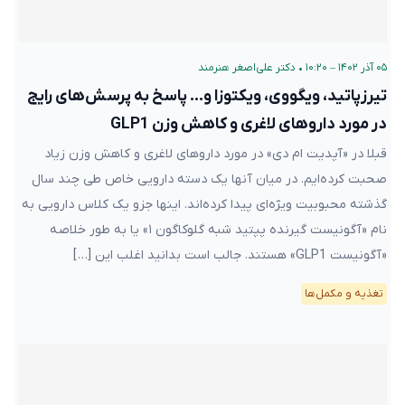
۰۵ آذر ۱۴۰۲ – ۱۰:۲۰
•
دکتر علی‌اصغر هنرمند
تیرزپاتید، ویگووی، ویکتوزا و… پاسخ به پرسش‌های رایج
در مورد داروهای لاغری و کاهش وزن GLP1
قبلا در «آپدیت ام دی» در مورد داروهای لاغری و کاهش وزن زیاد
صحبت کرده‌ایم. در میان آنها یک دسته دارویی خاص طی چند سال
گذشته محبوبیت ویژه‌ای پیدا کرده‌اند. اینها جزو یک کلاس دارویی به
نام «آگونیست گیرنده پپتید شبه گلوکاگون ۱» یا به طور خلاصه
«آگونیست GLP1» هستند. جالب است بدانید اغلب این […]
تغذیه و مکمل‌ها