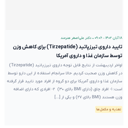
۱۸ آبان ۱۴۰۲ – ۰۹:۰۶
•
دکتر علی‌اصغر هنرمند
تایید داروی تیرزپاتید (Tirzepatide) برای کاهش وزن
توسط سازمان غذا و داروی آمریکا
اواخر اردیبهشت از نتایج قابل توجه داروی تیرزپاتید (Tirzepatide)
در کاهش وزن صحبت کردیم. حالا سرانجام استفاده از این دارو توسط
سازمان غذا و داروی آمریکا برای دو گروه از افراد مورد تایید قرار گرفته
است: ۱- افراد چاق (دارای BMI بالای ۳۰) ۲- افرادی که دارای اضافه
وزن هستند (BMI بالای ۲۷) و یکی از […]
تغذیه و مکمل‌ها