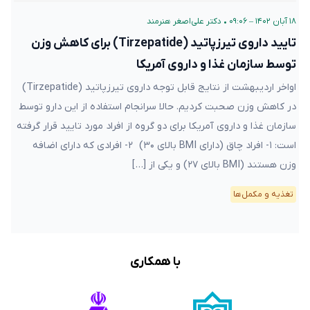
۱۸ آبان ۱۴۰۲ – ۰۹:۰۶
•
دکتر علی‌اصغر هنرمند
تایید داروی تیرزپاتید (Tirzepatide) برای کاهش وزن
توسط سازمان غذا و داروی آمریکا
اواخر اردیبهشت از نتایج قابل توجه داروی تیرزپاتید (Tirzepatide)
در کاهش وزن صحبت کردیم. حالا سرانجام استفاده از این دارو توسط
سازمان غذا و داروی آمریکا برای دو گروه از افراد مورد تایید قرار گرفته
است: ۱- افراد چاق (دارای BMI بالای ۳۰) ۲- افرادی که دارای اضافه
وزن هستند (BMI بالای ۲۷) و یکی از […]
تغذیه و مکمل‌ها
با همکاری