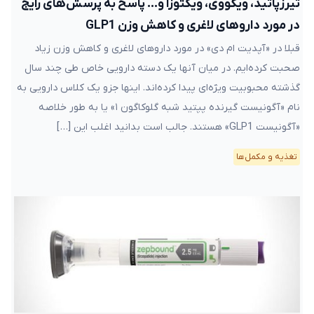
تیرزپاتید، ویگووی، ویکتوزا و… پاسخ به پرسش‌های رایج
در مورد داروهای لاغری و کاهش وزن GLP1
قبلا در «آپدیت ام دی» در مورد داروهای لاغری و کاهش وزن زیاد
صحبت کرده‌ایم. در میان آنها یک دسته دارویی خاص طی چند سال
گذشته محبوبیت ویژه‌ای پیدا کرده‌اند. اینها جزو یک کلاس دارویی به
نام «آگونیست گیرنده پپتید شبه گلوکاگون ۱» یا به طور خلاصه
«آگونیست GLP1» هستند. جالب است بدانید اغلب این […]
تغذیه و مکمل‌ها