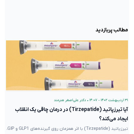
مطالب پربازدید
۳۱ اردیبهشت ۱۴۰۲ – ۱۴:۰۷
•
دکتر علی‌اصغر هنرمند
آیا تیرزپاتید (Tirzepatide) در درمان چاقی یک انقلاب
ایجاد می‌کند؟
تیرزپاتید (Tirzepatide) با اثر همزمان روی گیرنده‌های GLP1 و GIP،