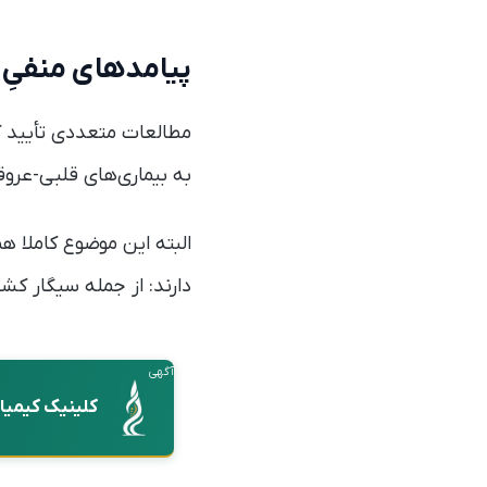
پیامدهای منفیِ
مطالعات متعددی تأیید کر
به بیماری‌های قلبی-عروق
البته این موضوع کاملا ه
دارند: از جمله سیگار کش
آگهی
کلینیک کیمیا