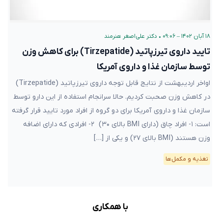
۱۸ آبان ۱۴۰۲ – ۰۹:۰۶
•
دکتر علی‌اصغر هنرمند
تایید داروی تیرزپاتید (Tirzepatide) برای کاهش وزن
توسط سازمان غذا و داروی آمریکا
اواخر اردیبهشت از نتایج قابل توجه داروی تیرزپاتید (Tirzepatide)
در کاهش وزن صحبت کردیم. حالا سرانجام استفاده از این دارو توسط
سازمان غذا و داروی آمریکا برای دو گروه از افراد مورد تایید قرار گرفته
است: ۱- افراد چاق (دارای BMI بالای ۳۰) ۲- افرادی که دارای اضافه
وزن هستند (BMI بالای ۲۷) و یکی از […]
تغذیه و مکمل‌ها
با همکاری