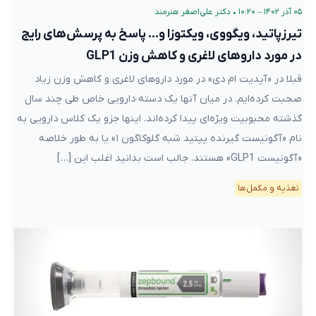
۰۵ آذر ۱۴۰۲ – ۱۰:۲۰
•
دکتر علی‌اصغر هنرمند
تیرزپاتید، ویگووی، ویکتوزا و… پاسخ به پرسش‌های رایج
در مورد داروهای لاغری و کاهش وزن GLP1
قبلا در «آپدیت ام دی» در مورد داروهای لاغری و کاهش وزن زیاد
صحبت کرده‌ایم. در میان آنها یک دسته دارویی خاص طی چند سال
گذشته محبوبیت ویژه‌ای پیدا کرده‌اند. اینها جزو یک کلاس دارویی به
نام «آگونیست گیرنده پپتید شبه گلوکاگون ۱» یا به طور خلاصه
«آگونیست GLP1» هستند. جالب است بدانید اغلب این […]
تغذیه و مکمل‌ها