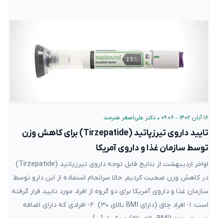
۱۸ آبان ۱۴۰۲ – ۰۹:۰۶
•
دکتر علی‌اصغر هنرمند
تایید داروی تیرزپاتید (Tirzepatide) برای کاهش وزن
توسط سازمان غذا و داروی آمریکا
اواخر اردیبهشت از نتایج قابل توجه داروی تیرزپاتید (Tirzepatide)
در کاهش وزن صحبت کردیم. حالا سرانجام استفاده از این دارو توسط
سازمان غذا و داروی آمریکا برای دو گروه از افراد مورد تایید قرار گرفته
است: ۱- افراد چاق (دارای BMI بالای ۳۰) ۲- افرادی که دارای اضافه