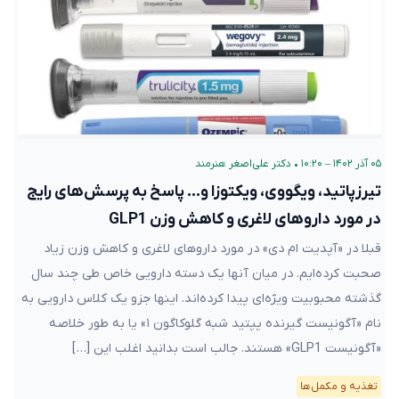
۰۵ آذر ۱۴۰۲ – ۱۰:۲۰
•
دکتر علی‌اصغر هنرمند
تیرزپاتید، ویگووی، ویکتوزا و… پاسخ به پرسش‌های رایج
در مورد داروهای لاغری و کاهش وزن GLP1
قبلا در «آپدیت ام دی» در مورد داروهای لاغری و کاهش وزن زیاد
صحبت کرده‌ایم. در میان آنها یک دسته دارویی خاص طی چند سال
گذشته محبوبیت ویژه‌ای پیدا کرده‌اند. اینها جزو یک کلاس دارویی به
نام «آگونیست گیرنده پپتید شبه گلوکاگون ۱» یا به طور خلاصه
«آگونیست GLP1» هستند. جالب است بدانید اغلب این […]
تغذیه و مکمل‌ها