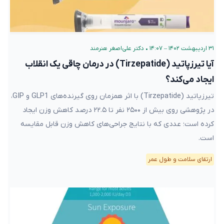
۳۱ اردیبهشت ۱۴۰۲ – ۱۴:۰۷
•
دکتر علی‌اصغر هنرمند
آیا تیرزپاتید (Tirzepatide) در درمان چاقی یک انقلاب
ایجاد می‌کند؟
تیرزپاتید (Tirzepatide) با اثر همزمان روی گیرنده‌های GLP1 و GIP،
در پژوهشی روی بیش از ۲۵۰۰ نفر تا ۲۲.۵ درصد کاهش وزن ایجاد
کرده است؛ عددی که با نتایج جراحی‌های کاهش وزن قابل مقایسه
است.
ارتقای سلامت و طول عمر