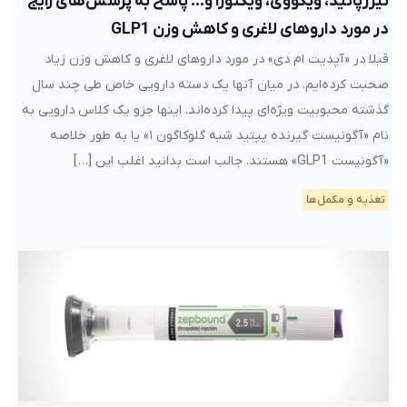
تیرزپاتید، ویگووی، ویکتوزا و… پاسخ به پرسش‌های رایج
در مورد داروهای لاغری و کاهش وزن GLP1
قبلا در «آپدیت ام دی» در مورد داروهای لاغری و کاهش وزن زیاد
صحبت کرده‌ایم. در میان آنها یک دسته دارویی خاص طی چند سال
گذشته محبوبیت ویژه‌ای پیدا کرده‌اند. اینها جزو یک کلاس دارویی به
نام «آگونیست گیرنده پپتید شبه گلوکاگون ۱» یا به طور خلاصه
«آگونیست GLP1» هستند. جالب است بدانید اغلب این […]
تغذیه و مکمل‌ها