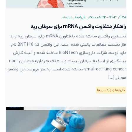
۲۸ آذر ۱۴۰۳ – ۰۸:۳۲
•
دکتر علی‌اصغر هنرمند
راهکار متفاوت واکسن mRNA برای سرطان ریه
نخستین واکسن ساخته‌ شده با فناوری mRNA برای سرطان ریه وارد
فاز نخست مطالعات بالینی شده است. این واکسن که BNT116 نام
دارد توسط شرکت داروسازی BioNTech ساخته شده و البته کارش
پیشگیری از ابتلا به سرطان نیست و با هدف «درمان» مبتلایان non-
small-cell lung cancer ساخته شده است. به‌نظر می‌رسد این واکسن
هم در […]
دارو‌ها و واکسن‌ها