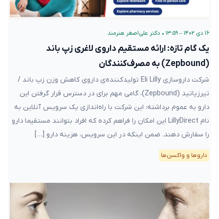
۱۶ دی ۱۴۰۲ – ۱۳:۵۹
•
دکتر علی‌اصغر هنرمند
یک گام تازه: ارائه مستقیم داروی لاغری زپ‌ باند
(Zepbound) به مصرف‌کنندگان
شرکت داروسازی Eli Lilly تولید‌کننده‌ی داروی کاهش وزن زپ‌ باند /
تیرزپاتید (Zepbound)، گامی مهم برای در دسترس قرار گرفتن این
دارو به عموم برداشته: این شرکت با راه‌اندازی یک سرویس آنلاین به
نام LillyDirect این امکان را فراهم کرده که افراد بتوانند مستقیما دارو
را سفارش دهند. ضمن اینکه در این سرویس، هزینه دارو […]
دارو‌ها و واکسن‌ها