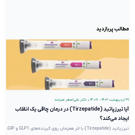
مطالب پربازدید
۳۱ اردیبهشت ۱۴۰۲ – ۱۴:۰۷
•
دکتر علی‌اصغر هنرمند
آیا تیرزپاتید (Tirzepatide) در درمان چاقی یک انقلاب
ایجاد می‌کند؟
تیرزپاتید (Tirzepatide) با اثر همزمان روی گیرنده‌های GLP1 و GIP،