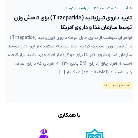
۱۸ آبان ۱۴۰۲ – ۰۹:۰۶
•
دکتر علی‌اصغر هنرمند
تایید داروی تیرزپاتید (Tirzepatide) برای کاهش وزن
توسط سازمان غذا و داروی آمریکا
اواخر اردیبهشت از نتایج قابل توجه داروی تیرزپاتید (Tirzepatide)
در کاهش وزن صحبت کردیم. حالا سرانجام استفاده از این دارو توسط
سازمان غذا و داروی آمریکا برای دو گروه از افراد مورد تایید قرار گرفته
است: ۱- افراد چاق (دارای BMI بالای ۳۰) ۲- افرادی که دارای اضافه
وزن هستند (BMI بالای ۲۷) و یکی از […]
تغذیه و مکمل‌ها
با همکاری