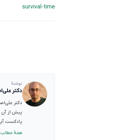
survival-time
نوشتهٔ
دکتر علی‌ا
پیش از آن ب
پادکست آپدی
همهٔ مطالب 