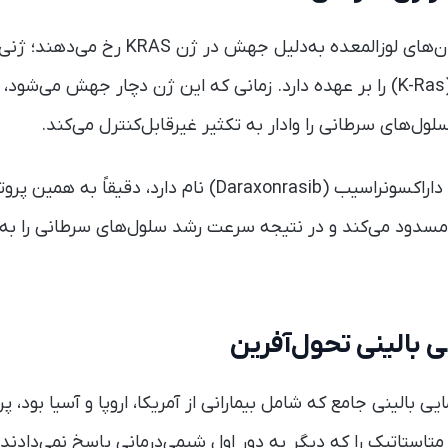
بیش از ۹۰ درصد از سرطان‌های لوزالمعده به‌دلی
پروتئینی به نام کی-رس (K-Ras) را بر عهده دارد. زمانی که این ژن دچار جهش 
لول‌های سرطانی را وادار به تکثیر غیرقابل‌کنترل می‌کند.
داروی آزمایشی جدید که داراکسونراسیب (Daraxonrasib) نام دارد،
مسدود می‌کند و در نتیجه سرعت رشد سلول‌های سرطانی را به 
ی بالینی تحول‌آفرین
تاستاتیک را که دیگر به دور اول شیمی‌درمانی پاسخ نمی‌دادند، م