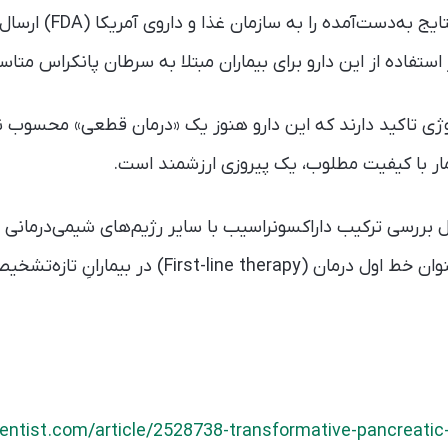
سرپرستان این مطالعه نتایج
استفاده از این دارو برای بیماران مبتلا به سرطان پانکراس متا
 تاکید دارند که این دارو هنوز یک «درمان قطعی» محسوب نمی‌
ار با کیفیت مطلوب، یک پیروزی ارزشمند است.
بررسی ترکیب داراکسونراسیب با سایر رژیم‌های شیمی‌درمانی هس
می‌توان از این قرص به‌عنوان خط اول درمان (ine therapy
ntist.com/article/2528738-transformative-pancreatic