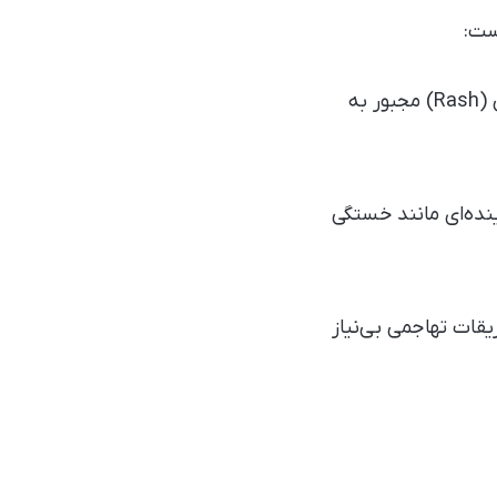
ست:
تنها ۱ درصد از مصرف‌کنندگان داراکسونراسیب به‌دلیل بروز عوارضی مانند بثورات پوستی (Rash) مجبور به
فرساینده‌ای مانند خستگی
یقات تهاجمی بی‌نیاز