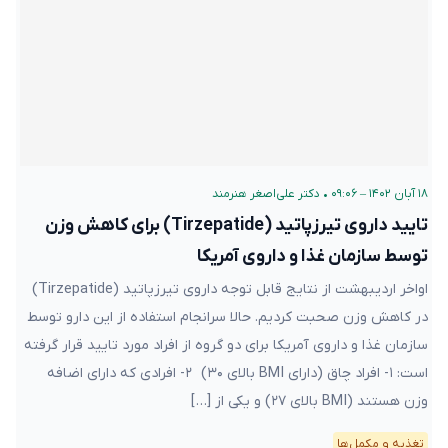
۱۸ آبان ۱۴۰۲ – ۰۹:۰۶
•
دکتر علی‌اصغر هنرمند
تایید داروی تیرزپاتید (Tirzepatide) برای کاهش وزن
توسط سازمان غذا و داروی آمریکا
اواخر اردیبهشت از نتایج قابل توجه داروی تیرزپاتید (Tirzepatide)
در کاهش وزن صحبت کردیم. حالا سرانجام استفاده از این دارو توسط
سازمان غذا و داروی آمریکا برای دو گروه از افراد مورد تایید قرار گرفته
است: ۱- افراد چاق (دارای BMI بالای ۳۰) ۲- افرادی که دارای اضافه
وزن هستند (BMI بالای ۲۷) و یکی از […]
تغذیه و مکمل‌ها