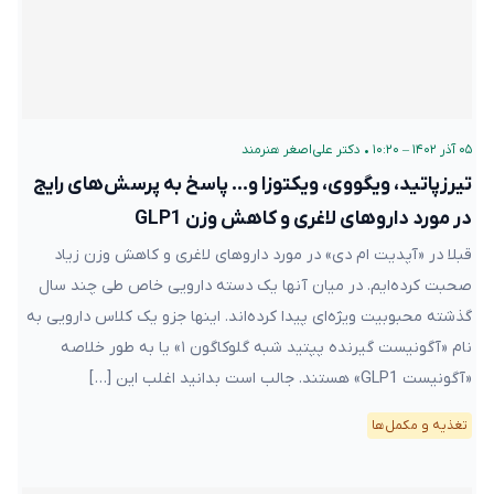
۰۵ آذر ۱۴۰۲ – ۱۰:۲۰
•
دکتر علی‌اصغر هنرمند
تیرزپاتید، ویگووی، ویکتوزا و… پاسخ به پرسش‌های رایج
در مورد داروهای لاغری و کاهش وزن GLP1
قبلا در «آپدیت ام دی» در مورد داروهای لاغری و کاهش وزن زیاد
صحبت کرده‌ایم. در میان آنها یک دسته دارویی خاص طی چند سال
گذشته محبوبیت ویژه‌ای پیدا کرده‌اند. اینها جزو یک کلاس دارویی به
نام «آگونیست گیرنده پپتید شبه گلوکاگون ۱» یا به طور خلاصه
«آگونیست GLP1» هستند. جالب است بدانید اغلب این […]
تغذیه و مکمل‌ها