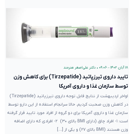
۱۸ آبان ۱۴۰۲ – ۰۹:۰۶
•
دکتر علی‌اصغر هنرمند
تایید داروی تیرزپاتید (Tirzepatide) برای کاهش وزن
توسط سازمان غذا و داروی آمریکا
اواخر اردیبهشت از نتایج قابل توجه داروی تیرزپاتید (Tirzepatide)
در کاهش وزن صحبت کردیم. حالا سرانجام استفاده از این دارو توسط
سازمان غذا و داروی آمریکا برای دو گروه از افراد مورد تایید قرار گرفته
است: ۱- افراد چاق (دارای BMI بالای ۳۰) ۲- افرادی که دارای اضافه
وزن هستند (BMI بالای ۲۷) و یکی از […]