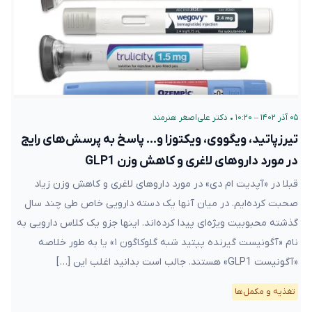
۰۵ آذر ۱۴۰۲ – ۱۰:۲۰
•
دکتر علی‌اصغر هنرمند
تیرزپاتید، ویگووی، ویکتوزا و… پاسخ به پرسش‌های رایج
در مورد داروهای لاغری و کاهش وزن GLP1
قبلا در «آپدیت ام دی» در مورد داروهای لاغری و کاهش وزن زیاد
صحبت کرده‌ایم. در میان آنها یک دسته دارویی خاص طی چند سال
گذشته محبوبیت ویژه‌ای پیدا کرده‌اند. اینها جزو یک کلاس دارویی به
نام «آگونیست گیرنده پپتید شبه گلوکاگون ۱» یا به طور خلاصه
«آگونیست GLP1» هستند. جالب است بدانید اغلب این […]
تغذیه و مکمل‌ها