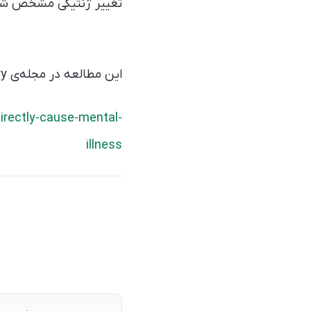
تغییر ژنتیکی مشخص شنا
این مطالعه در مجله‌ی Molecular Psychiatry منتشر شده است.
directly-cause-mental-
illness