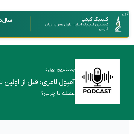
آگهی
کلینیک کیمیا
سال‌ه
نخستین کلینیک آنلاین طول عمر به زبان
فارسی
جدیدترین اپیزود:
آمپول لاغری: قبل از اولین تزریق این ۶ ن
عضله یا چربی؟