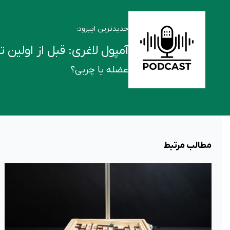
جدیدترین اپیزود:
آمپول لاغری: قبل از اولین تزریق این ۶ ن
عضله یا چربی؟
مطالب مرتبط