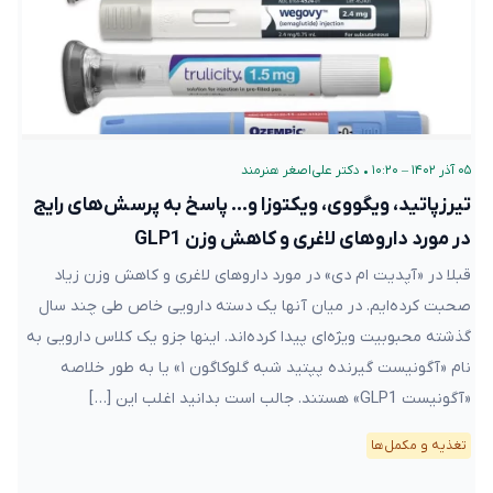
۰۵ آذر ۱۴۰۲ – ۱۰:۲۰
•
دکتر علی‌اصغر هنرمند
تیرزپاتید، ویگووی، ویکتوزا و… پاسخ به پرسش‌های رایج
در مورد داروهای لاغری و کاهش وزن GLP1
قبلا در «آپدیت ام دی» در مورد داروهای لاغری و کاهش وزن زیاد
صحبت کرده‌ایم. در میان آنها یک دسته دارویی خاص طی چند سال
گذشته محبوبیت ویژه‌ای پیدا کرده‌اند. اینها جزو یک کلاس دارویی به
نام «آگونیست گیرنده پپتید شبه گلوکاگون ۱» یا به طور خلاصه
«آگونیست GLP1» هستند. جالب است بدانید اغلب این […]
تغذیه و مکمل‌ها