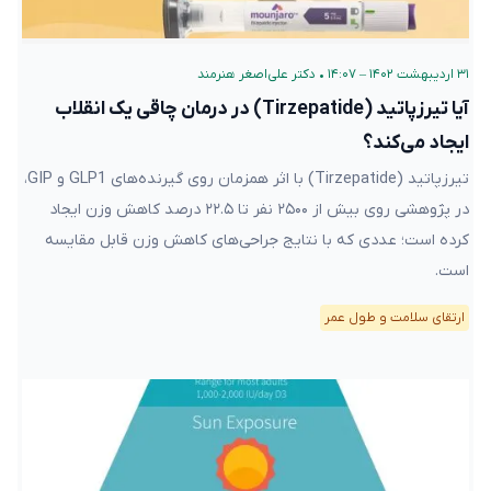
۳۱ اردیبهشت ۱۴۰۲ – ۱۴:۰۷
•
دکتر علی‌اصغر هنرمند
آیا تیرزپاتید (Tirzepatide) در درمان چاقی یک انقلاب
ایجاد می‌کند؟
تیرزپاتید (Tirzepatide) با اثر همزمان روی گیرنده‌های GLP1 و GIP،
در پژوهشی روی بیش از ۲۵۰۰ نفر تا ۲۲.۵ درصد کاهش وزن ایجاد
کرده است؛ عددی که با نتایج جراحی‌های کاهش وزن قابل مقایسه
است.
ارتقای سلامت و طول عمر