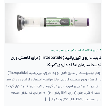
۱۸ آبان ۱۴۰۲ – ۰۹:۰۶
•
دکتر علی‌اصغر هنرمند
تایید داروی تیرزپاتید (Tirzepatide) برای کاهش وزن
توسط سازمان غذا و داروی آمریکا
اواخر اردیبهشت از نتایج قابل توجه داروی تیرزپاتید (Tirzepatide)
در کاهش وزن صحبت کردیم. حالا سرانجام استفاده از این دارو توسط
سازمان غذا و داروی آمریکا برای دو گروه از افراد مورد تایید قرار گرفته
است: ۱- افراد چاق (دارای BMI بالای ۳۰) ۲- افرادی که دارای اضافه
وزن هستند (BMI بالای ۲۷) و یکی از […]