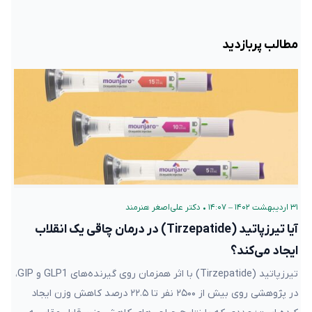
مطالب پربازدید
۳۱ اردیبهشت ۱۴۰۲ – ۱۴:۰۷
•
دکتر علی‌اصغر هنرمند
آیا تیرزپاتید (Tirzepatide) در درمان چاقی یک انقلاب
ایجاد می‌کند؟
تیرزپاتید (Tirzepatide) با اثر همزمان روی گیرنده‌های GLP1 و GIP،
در پژوهشی روی بیش از ۲۵۰۰ نفر تا ۲۲.۵ درصد کاهش وزن ایجاد