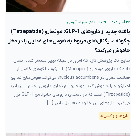
۲۷ آبان ۱۴۰۴ – ۲۰:۲۴
•
دکتر علیرضا آروین
یافته جدید از داروهای GLP-1: مونجارو (Tirzepatide)
چگونه سیگنال‌های مربوط به هوس‌های غذایی را در مغز
خاموش می‌کند؟
نتایج یک پژوهش تازه که امروز در مجله نیچر منتشر شده، نشان
داده که داروی مونجارو (Mounjaro) با سرکوب الگوهای خاصی از
فعالیت‌ مغزی در nucleus accumbens، می‌تواند هوس‌های غذایی
اجبارگونه را خاموش کند. مونجارو نام تجاری دارویی به‌نام تیرزپاتید
(Tirzepatide) است که در دسته‌ی داروهای خانواده‌ی GLP-1 قرار
می‌گیرد. داروهای این خانواده به‌دلیل تاثیر […]
دارو‌ها و واکسن‌ها