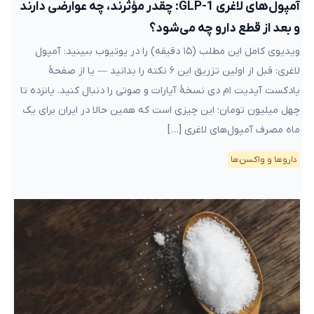
آمپول‌های لاغری GLP-1: چقدر مؤثرند، چه عوارضی دارند
و بعد از قطع دارو چه می‌شود؟
ویدیوی کامل این مطلب (۱۵ دقیقه) را در یوتیوب ببینید: آمپول
لاغری: قبل از اولین تزریق این ۶ نکته را بدانید — یا از صفحهٔ
پادکست آپدیت ام دی نسخهٔ آپارات و صوتی را دنبال کنید. پانزده تا
چهل میلیون تومان؛ این چیزی است که همین حالا در ایران برای یک
ماه مصرف آمپول‌های لاغری […]
دارو‌ها و واکسن‌ها