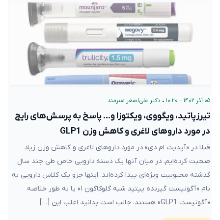
۰۵ آذر ۱۴۰۲ – ۱۰:۲۰
•
دکتر علی‌اصغر هنرمند
تیرزپاتید، ویگووی، ویکتوزا و… پاسخ به پرسش‌های رایج
در مورد داروهای لاغری و کاهش وزن GLP1
قبلا در «آپدیت ام دی» در مورد داروهای لاغری و کاهش وزن زیاد
صحبت کرده‌ایم. در میان آنها یک دسته دارویی خاص طی چند سال
گذشته محبوبیت ویژه‌ای پیدا کرده‌اند. اینها جزو یک کلاس دارویی به
نام «آگونیست گیرنده پپتید شبه گلوکاگون ۱» یا به طور خلاصه
«آگونیست GLP1» هستند. جالب است بدانید اغلب این […]