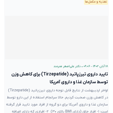
تغذیه و مکمل‌ها
۱۸ آبان ۱۴۰۲ – ۰۹:۰۶
•
دکتر علی‌اصغر هنرمند
تایید داروی تیرزپاتید (Tirzepatide) برای کاهش وزن
توسط سازمان غذا و داروی آمریکا
اواخر اردیبهشت از نتایج قابل توجه داروی تیرزپاتید (Tirzepatide)
در کاهش وزن صحبت کردیم. حالا سرانجام استفاده از این دارو توسط
سازمان غذا و داروی آمریکا برای دو گروه از افراد مورد تایید قرار گرفته
است: ۱- افراد چاق (دارای BMI بالای ۳۰) ۲- افرادی که دارای اضافه