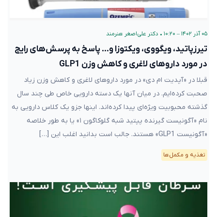
۰۵ آذر ۱۴۰۲ – ۱۰:۲۰
•
دکتر علی‌اصغر هنرمند
تیرزپاتید، ویگووی، ویکتوزا و… پاسخ به پرسش‌های رایج
در مورد داروهای لاغری و کاهش وزن GLP1
قبلا در «آپدیت ام دی» در مورد داروهای لاغری و کاهش وزن زیاد
صحبت کرده‌ایم. در میان آنها یک دسته دارویی خاص طی چند سال
گذشته محبوبیت ویژه‌ای پیدا کرده‌اند. اینها جزو یک کلاس دارویی به
نام «آگونیست گیرنده پپتید شبه گلوکاگون ۱» یا به طور خلاصه
«آگونیست GLP1» هستند. جالب است بدانید اغلب این […]
تغذیه و مکمل‌ها