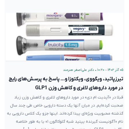
۰۵ آذر ۱۴۰۲ – ۱۰:۲۰
•
دکتر علی‌اصغر هنرمند
تیرزپاتید، ویگووی، ویکتوزا و… پاسخ به پرسش‌های رایج
در مورد داروهای لاغری و کاهش وزن GLP1
قبلا در «آپدیت ام دی» در مورد داروهای لاغری و کاهش وزن زیاد
صحبت کرده‌ایم. در میان آنها یک دسته دارویی خاص طی چند سال
گذشته محبوبیت ویژه‌ای پیدا کرده‌اند. اینها جزو یک کلاس دارویی به
نام «آگونیست گیرنده پپتید شبه گلوکاگون ۱» یا به طور خلاصه