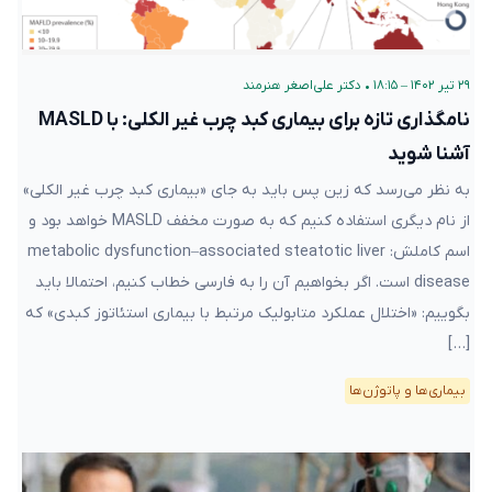
۲۹ تیر ۱۴۰۲ – ۱۸:۱۵
•
دکتر علی‌اصغر هنرمند
نامگذاری تازه برای بیماری کبد چرب غیر الکلی: با MASLD
آشنا شوید
به نظر می‌رسد که زین پس باید به جای «بیماری کبد چرب غیر الکلی»
از نام دیگری استفاده کنیم که به صورت مخفف MASLD خواهد بود و
اسم کاملش: metabolic dysfunction–associated steatotic liver
disease است. اگر بخواهیم آن را به فارسی خطاب کنیم، احتمالا باید
بگوییم: «اختلال عملکرد متابولیک مرتبط با بیماری استئاتوز کبدی» که
[…]
بیماری‌ها و پاتوژن‌ها