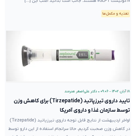
«آگونیست GLP1» هستند. جالب است بدانید اغلب این […]
تغذیه و مکمل‌ها
۱۸ آبان ۱۴۰۲ – ۰۹:۰۶
•
دکتر علی‌اصغر هنرمند
تایید داروی تیرزپاتید (Tirzepatide) برای کاهش وزن
توسط سازمان غذا و داروی آمریکا
اواخر اردیبهشت از نتایج قابل توجه داروی تیرزپاتید (Tirzepatide)
در کاهش وزن صحبت کردیم. حالا سرانجام استفاده از این دارو توسط