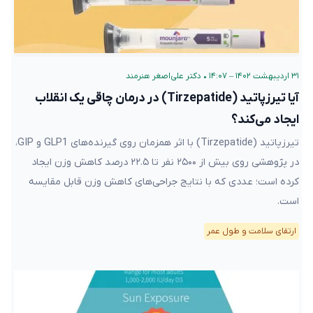
۳۱ اردیبهشت ۱۴۰۲ – ۱۴:۰۷
•
دکتر علی‌اصغر هنرمند
آیا تیرزپاتید (Tirzepatide) در درمان چاقی یک انقلاب
ایجاد می‌کند؟
تیرزپاتید (Tirzepatide) با اثر همزمان روی گیرنده‌های GLP1 و GIP،
در پژوهشی روی بیش از ۲۵۰۰ نفر تا ۲۲.۵ درصد کاهش وزن ایجاد
کرده است؛ عددی که با نتایج جراحی‌های کاهش وزن قابل مقایسه
است.
ارتقای سلامت و طول عمر