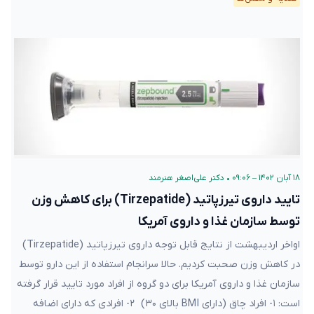
۱۸ آبان ۱۴۰۲ – ۰۹:۰۶
•
دکتر علی‌اصغر هنرمند
تایید داروی تیرزپاتید (Tirzepatide) برای کاهش وزن
توسط سازمان غذا و داروی آمریکا
اواخر اردیبهشت از نتایج قابل توجه داروی تیرزپاتید (Tirzepatide)
در کاهش وزن صحبت کردیم. حالا سرانجام استفاده از این دارو توسط
سازمان غذا و داروی آمریکا برای دو گروه از افراد مورد تایید قرار گرفته
است: ۱- افراد چاق (دارای BMI بالای ۳۰) ۲- افرادی که دارای اضافه