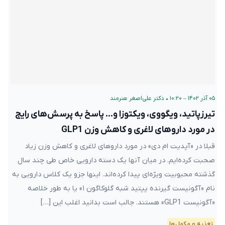
۰۵ آذر ۱۴۰۲ – ۱۰:۲۰
•
دکتر علی‌اصغر هنرمند
تیرزپاتید، ویگووی، ویکتوزا و… پاسخ به پرسش‌های رایج
در مورد داروهای لاغری و کاهش وزن GLP1
قبلا در «آپدیت ام دی» در مورد داروهای لاغری و کاهش وزن زیاد
صحبت کرده‌ایم. در میان آنها یک دسته دارویی خاص طی چند سال
گذشته محبوبیت ویژه‌ای پیدا کرده‌اند. اینها جزو یک کلاس دارویی به
نام «آگونیست گیرنده پپتید شبه گلوکاگون ۱» یا به طور خلاصه
«آگونیست GLP1» هستند. جالب است بدانید اغلب این […]
تغذیه و مکمل‌ها