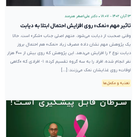
۱۳ آبان ۱۴۰۲ – ۱۸:۰۷
•
دکتر علی‌اصغر هنرمند
تاثیر مهم «نمک» روی افزایش احتمال ابتلا به دیابت
وقتی صحبت از دیابت می‌شود، متهم اصلی جناب «شکر» است. حالا
یک پژوهش مهم نشان داده مصرف زیاد «نمک» هم احتمال بروز
دیابت نوع ۲ را افزایش می‌دهد. این پژوهش که روی بیش از ۴۰۰ هزار
نفر انجام شده، افراد را به سه گروه تقسیم کرده: ۱- افرادی که «گاهی‌
اوقات» روی غذایشان نمک می‌زنند: […]
تغذیه و مکمل‌ها