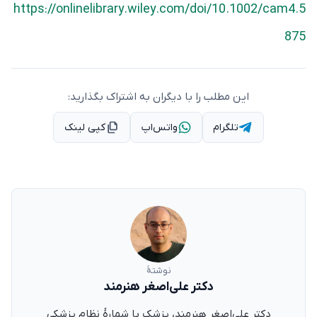
https://onlinelibrary.wiley.com/doi/10.1002/cam4.5
875
این مطلب را با دیگران به اشتراک بگذارید:
تلگرام
واتس‌اپ
کپی لینک
نوشتهٔ
دکتر علی‌اصغر هنرمند
دکتر علی‌اصغر هنرمند، پزشک با شمارهٔ نظام پزشکی