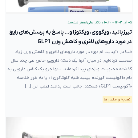
۰۵ آذر ۱۴۰۲ – ۱۰:۲۰
•
دکتر علی‌اصغر هنرمند
تیرزپاتید، ویگووی، ویکتوزا و… پاسخ به پرسش‌های رایج
در مورد داروهای لاغری و کاهش وزن GLP1
قبلا در «آپدیت ام دی» در مورد داروهای لاغری و کاهش وزن زیاد
صحبت کرده‌ایم. در میان آنها یک دسته دارویی خاص طی چند سال
گذشته محبوبیت ویژه‌ای پیدا کرده‌اند. اینها جزو یک کلاس دارویی به
نام «آگونیست گیرنده پپتید شبه گلوکاگون ۱» یا به طور خلاصه
«آگونیست GLP1» هستند. جالب است بدانید اغلب این […]
تغذیه و مکمل‌ها