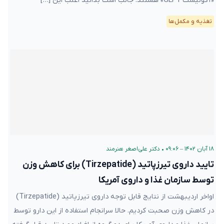
«آگونیست GLP1» هستند. جالب است بدانید اغلب این […]
تغذیه و مکمل‌ها
۱۸ آبان ۱۴۰۲ – ۰۹:۰۶
•
دکتر علی‌اصغر هنرمند
تایید داروی تیرزپاتید (Tirzepatide) برای کاهش وزن
توسط سازمان غذا و داروی آمریکا
اواخر اردیبهشت از نتایج قابل توجه داروی تیرزپاتید (Tirzepatide)
در کاهش وزن صحبت کردیم. حالا سرانجام استفاده از این دارو توسط