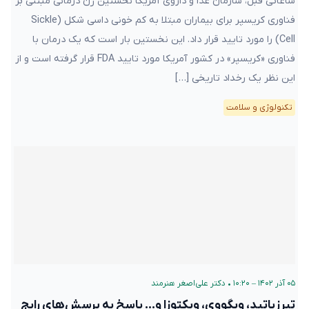
ساعاتی قبل، سازمان غذا و داروی آمریکا نخستین ژن درمانی مبتنی بر
فناوری کریسپر برای بیماران مبتلا به کم خونی داسی شکل (Sickle
Cell) را مورد تایید قرار داد. این نخستین بار است که یک درمان با
فناوری «کریسپر» در کشور آمریکا مورد تایید FDA قرار گرفته است و از
این نظر یک رخداد تاریخی […]
تکنولوژی و سلامت
۰۵ آذر ۱۴۰۲ – ۱۰:۲۰
•
دکتر علی‌اصغر هنرمند
تیرزپاتید، ویگووی، ویکتوزا و… پاسخ به پرسش‌های رایج