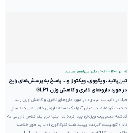
۰۵ آذر ۱۴۰۲ – ۱۰:۲۰
•
دکتر علی‌اصغر هنرمند
تیرزپاتید، ویگووی، ویکتوزا و… پاسخ به پرسش‌های رایج
در مورد داروهای لاغری و کاهش وزن GLP1
قبلا در «آپدیت ام دی» در مورد داروهای لاغری و کاهش وزن زیاد
صحبت کرده‌ایم. در میان آنها یک دسته دارویی خاص طی چند سال
گذشته محبوبیت ویژه‌ای پیدا کرده‌اند. اینها جزو یک کلاس دارویی به
نام «آگونیست گیرنده پپتید شبه گلوکاگون ۱» یا به طور خلاصه