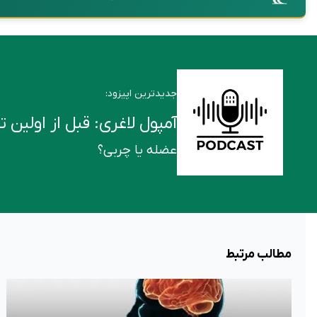
جدیدترین اپیزود:
آمپول لاغری: قبل از اولین تزریق این ۶ ن
عضله یا چربی؟
مطالب مرتبط