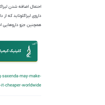
احتمال اضافه شدن لیراگلوتاید (ساکسندا،
داروی لیراگلوتاید که از
همچنین جزو داروهایی اس
آگهی
کلینیک کیمیا
ug-saxenda-may-make-
-it-cheaper-worldwide/