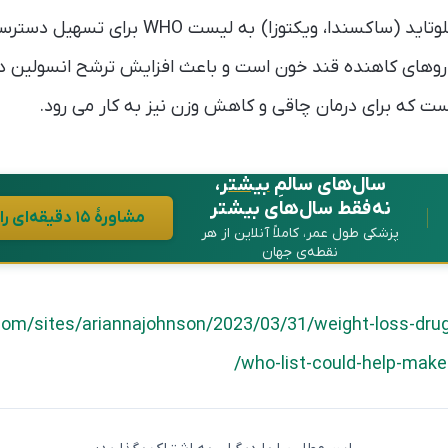
 ویکتوزا) به لیست WHO برای تسهیل دسترسی در کشورهای مختلف.
 داروهای کاهنده قند خون است و باعث افزایش ترشح انسولین د
ت که برای درمان چاقی و کاهش وزن نیز به کار می رود.
سال‌های سالمِ
بیشتر
،
نه فقط سال‌های بیشتر
مشاورهٔ ۱۵ دقیقه‌ای رایگان در واتساپ
پزشکی طول عمر، کاملاً آنلاین از هر
نقطه‌ی جهان
com/sites/ariannajohnson/2023/03/31/weight-loss-dr
who-list-could-help-make