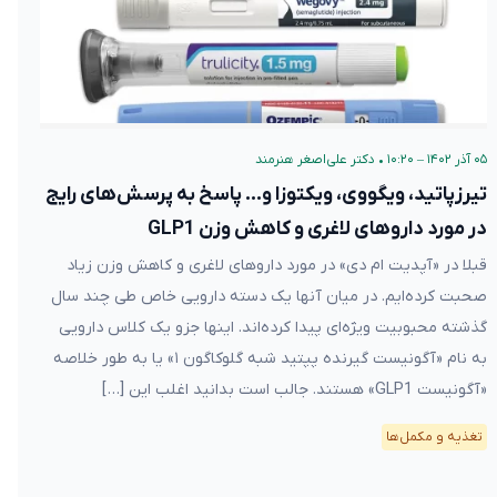
۰۵ آذر ۱۴۰۲ – ۱۰:۲۰
•
دکتر علی‌اصغر هنرمند
تیرزپاتید، ویگووی، ویکتوزا و… پاسخ به پرسش‌های رایج
در مورد داروهای لاغری و کاهش وزن GLP1
قبلا در «آپدیت ام دی» در مورد داروهای لاغری و کاهش وزن زیاد
صحبت کرده‌ایم. در میان آنها یک دسته دارویی خاص طی چند سال
گذشته محبوبیت ویژه‌ای پیدا کرده‌اند. اینها جزو یک کلاس دارویی
به نام «آگونیست گیرنده پپتید شبه گلوکاگون ۱» یا به طور خلاصه
«آگونیست GLP1» هستند. جالب است بدانید اغلب این […]
تغذیه و مکمل‌ها