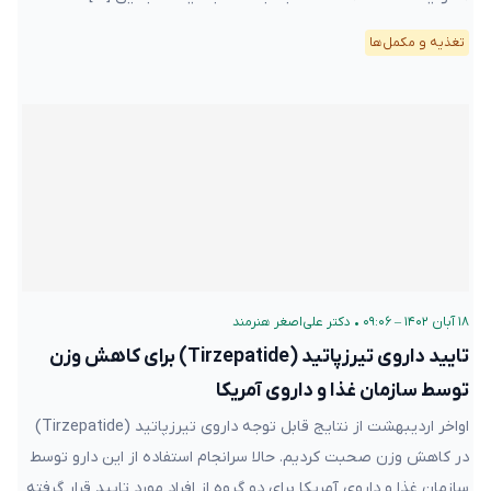
تغذیه و مکمل‌ها
۱۸ آبان ۱۴۰۲ – ۰۹:۰۶
•
دکتر علی‌اصغر هنرمند
تایید داروی تیرزپاتید (Tirzepatide) برای کاهش وزن
توسط سازمان غذا و داروی آمریکا
اواخر اردیبهشت از نتایج قابل توجه داروی تیرزپاتید (Tirzepatide)
در کاهش وزن صحبت کردیم. حالا سرانجام استفاده از این دارو توسط
سازمان غذا و داروی آمریکا برای دو گروه از افراد مورد تایید قرار گرفته