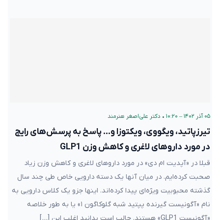
۰۵ آذر ۱۴۰۲ – ۱۰:۲۰
•
دکتر علی‌اصغر هنرمند
تیرزپاتید، ویگووی، ویکتوزا و… پاسخ به پرسش‌های رایج
در مورد داروهای لاغری و کاهش وزن GLP1
قبلا در «آپدیت ام دی» در مورد داروهای لاغری و کاهش وزن زیاد
صحبت کرده‌ایم. در میان آنها یک دسته دارویی خاص طی چند سال
گذشته محبوبیت ویژه‌ای پیدا کرده‌اند. اینها جزو یک کلاس دارویی به
نام «آگونیست گیرنده پپتید شبه گلوکاگون ۱» یا به طور خلاصه
«آگونیست GLP1» هستند. جالب است بدانید اغلب این […]