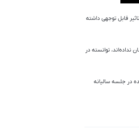
ر می‌رسد دارویی به نام teriflunomide در به‌تاخیر انداختن بروز علائم بیماری MS تاثیر قابل توجهی داشته
شان نشان نداده‌اند، توانسته در
ده در جلسه سالیانه