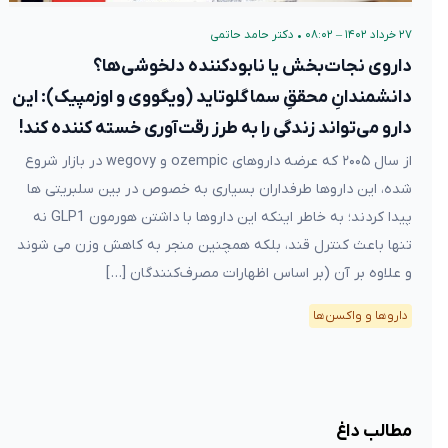
۲۷ خرداد ۱۴۰۲ – ۰۸:۰۲
•
دکتر حامد حاتمی
داروی نجات‌بخش یا نابودکننده دلخوشی‌ها؟
دانشمندانِ محققِ سماگلوتاید (ویگووی و اوزمپیک): این
دارو می‌تواند زندگی را به طرز رقت‌آوری خسته کننده کند!
از سال ۲۰۰۵ که عرضه داروهای ozempic و wegovy در بازار شروع
شده، این داروها طرفداران بسیاری به خصوص در بین سلبریتی ها
پیدا کردند؛ به خاطر اینکه این داروها با داشتن هورمون GLP1 نه
تنها باعث کنترل قند، بلکه همچنین منجر به کاهش وزن می شوند
و علاوه بر آن (بر اساس اظهارات مصرف‌کنندگان […]
دارو‌ها و واکسن‌ها
مطالب داغ