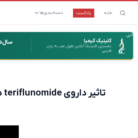
دسته‌بندی‌ها
خانه
پادکست
ارتقای سلامت و طول عمر
آگهی
اعصاب و روان
کلینیک کیمیا
سال‌ه
نخستین کلینیک آنلاین طول عمر به زبان
بیماری‌ها و پاتوژن‌ها
فارسی
تغذیه و مکمل‌ها
تکنولوژی و سلامت
دارو‌ها و واکسن‌ها
تاثیر داروی teriflunomide در به‌تاخیر انداختن شروع علائم بیماری مالتیپل اسکلروزیس (MS)
مادر و کودک
نگاهی به آینده
پزشکی مبتنی بر شواهد
متفرقه