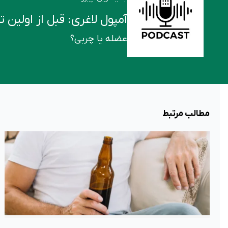
آمپول لاغری: قبل از اولین تزریق این ۶ ن
عضله یا چربی؟
مطالب مرتبط