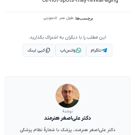
ce-hot-spots-may-reveal-aging
برچسب‌ها:
طول عمر
لانجویتی
این مطلب را با دیگران به اشتراک بگذارید:
تلگرام
واتس‌اپ
کپی لینک
نوشتهٔ
دکتر علی‌اصغر هنرمند
دکتر علی‌اصغر هنرمند، پزشک با شمارهٔ نظام پزشکی