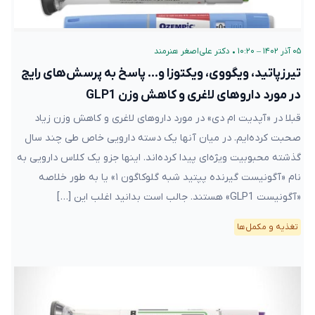
۰۵ آذر ۱۴۰۲ – ۱۰:۲۰
•
دکتر علی‌اصغر هنرمند
تیرزپاتید، ویگووی، ویکتوزا و… پاسخ به پرسش‌های رایج
در مورد داروهای لاغری و کاهش وزن GLP1
قبلا در «آپدیت ام دی» در مورد داروهای لاغری و کاهش وزن زیاد
صحبت کرده‌ایم. در میان آنها یک دسته دارویی خاص طی چند سال
گذشته محبوبیت ویژه‌ای پیدا کرده‌اند. اینها جزو یک کلاس دارویی به
نام «آگونیست گیرنده پپتید شبه گلوکاگون ۱» یا به طور خلاصه
«آگونیست GLP1» هستند. جالب است بدانید اغلب این […]
تغذیه و مکمل‌ها