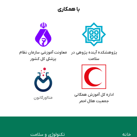
با همکاری
پژوهشکده آینده پژوهی در
معاونت آموزشی سازمان نظام
سلامت
پزشکی کل کشور
اداره کل آموزش همگانی
متااورگانون
جمعیت هلال احمر
خانه
تکنولوژی و سلامت