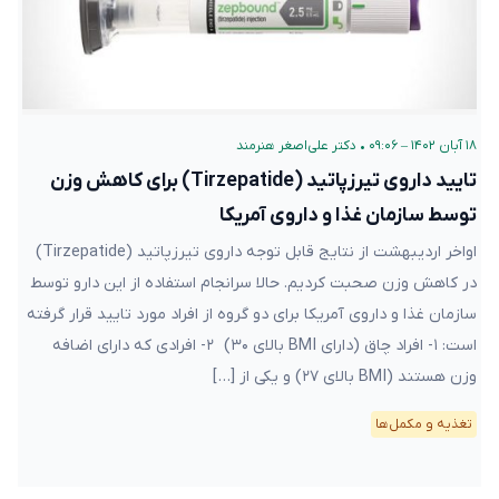
۱۸ آبان ۱۴۰۲ – ۰۹:۰۶
•
دکتر علی‌اصغر هنرمند
تایید داروی تیرزپاتید (Tirzepatide) برای کاهش وزن
توسط سازمان غذا و داروی آمریکا
اواخر اردیبهشت از نتایج قابل توجه داروی تیرزپاتید (Tirzepatide)
در کاهش وزن صحبت کردیم. حالا سرانجام استفاده از این دارو توسط
سازمان غذا و داروی آمریکا برای دو گروه از افراد مورد تایید قرار گرفته
است: ۱- افراد چاق (دارای BMI بالای ۳۰) ۲- افرادی که دارای اضافه
وزن هستند (BMI بالای ۲۷) و یکی از […]
تغذیه و مکمل‌ها